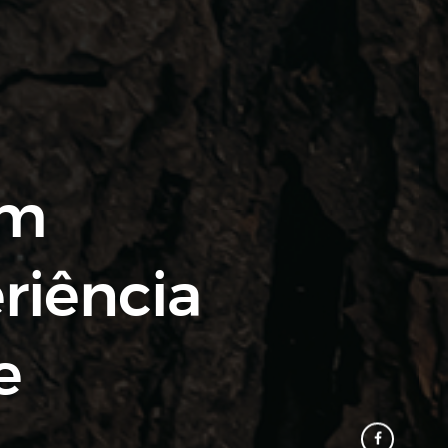
om
riência
e