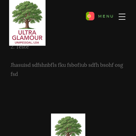
MENU
Teste
Início
Teste
Jhasuisd sdfshnbfls fku fsbofiub sdfh bsohf osg
fsd